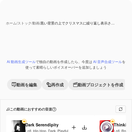
ホーム
/
ストック
/
動画
/
黒い背景の上でクリスマスに繰り返し表示さ…
AI 生成コンテンツ
AI 動画生成ツール
で独自の動画を作成したら、今度は
AI 音声合成ツール
を
Premium
使って素晴らしいボイスオーバーを追加しましょう
動画を編集
再作成
動画プロジェクトを作成
この動画におすすめの音楽
Dark Serendipity
Thinking
Lofi
,
Hip Hop
,
Dark
,
Playful
Lofi
,
RnB
,