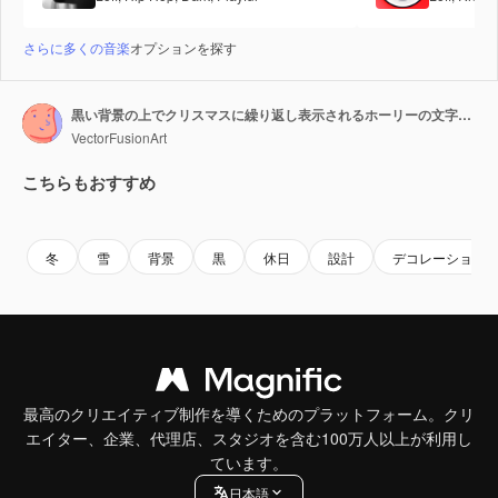
さらに多くの音楽
オプションを探す
黒い背景の上でクリスマスに繰り返し表示されるホーリーの文字のアニメーション
VectorFusionArt
こちらもおすすめ
Premium
Premium
AIによって生成されました。
Premium
Premium
AIによっ
冬
雪
背景
黒
休日
設計
デコレーション
最高のクリエイティブ制作を導くためのプラットフォーム。クリ
エイター、企業、代理店、スタジオを含む100万人以上が利用し
ています。
日本語