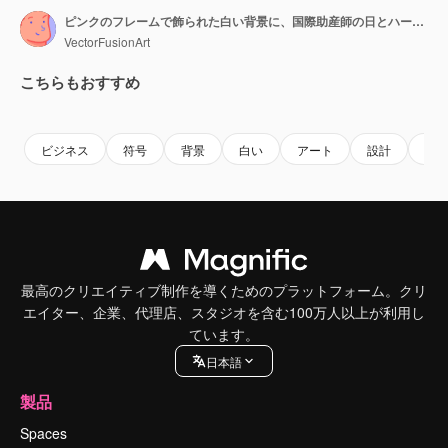
ピンクのフレームで飾られた白い背景に、国際助産師の日とハートのアニメーション
VectorFusionArt
こちらもおすすめ
Premium
Premium
AIによって生成されました。
Premium
Premium
ビジネス
符号
背景
白い
アート
設計
抽
最高のクリエイティブ制作を導くためのプラットフォーム。クリ
エイター、企業、代理店、スタジオを含む100万人以上が利用し
ています。
日本語
製品
Spaces