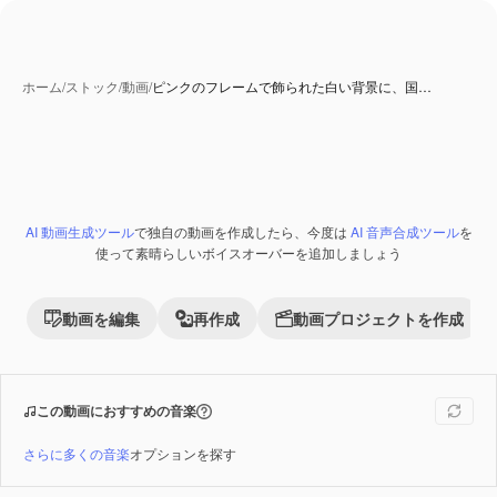
ホーム
/
ストック
/
動画
/
ピンクのフレームで飾られた白い背景に、国…
AI 生成コンテンツ
AI 動画生成ツール
で独自の動画を作成したら、今度は
AI 音声合成ツール
を
Premium
使って素晴らしいボイスオーバーを追加しましょう
動画を編集
再作成
動画プロジェクトを作成
この動画におすすめの音楽
さらに多くの音楽
オプションを探す