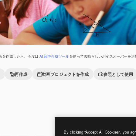
画を作成したら、今度は
AI 音声合成ツール
を使って素晴らしいボイスオーバーを追
再作成
動画プロジェクトを作成
参照として使用
Premium
Premium
By clicking “Accept All Cookies”, you agr