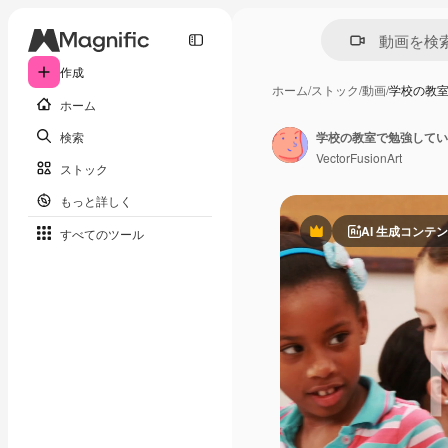
作成
ホーム
/
ストック
/
動画
/
学校の教
ホーム
検索
VectorFusionArt
ストック
もっと詳しく
AI 生成コンテ
すべてのツール
Premium