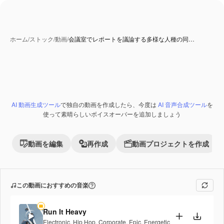
ホーム
/
ストック
/
動画
/
会議室でレポートを議論する多様な人種の同…
AI 生成コンテンツ
AI 動画生成ツール
で独自の動画を作成したら、今度は
AI 音声合成ツール
を
Premium
使って素晴らしいボイスオーバーを追加しましょう
動画を編集
再作成
動画プロジェクトを作成
この動画におすすめの音楽
Run It Heavy
Electronic
,
Hip Hop
,
Corporate
,
Epic
,
Energetic