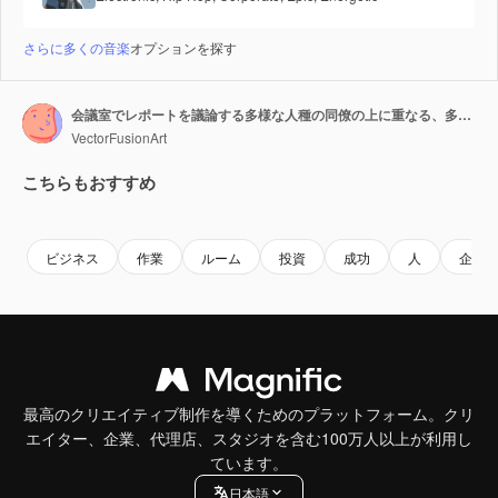
さらに多くの音楽
オプションを探す
会議室でレポートを議論する多様な人種の同僚の上に重なる、多色グラフのアニメーション。
VectorFusionArt
こちらもおすすめ
Premium
Premium
Premium
Premium
ビジネス
作業
ルーム
投資
成功
人
企業
最高のクリエイティブ制作を導くためのプラットフォーム。クリ
エイター、企業、代理店、スタジオを含む100万人以上が利用し
ています。
日本語