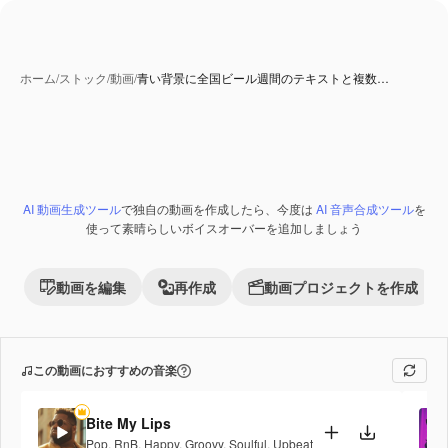
ホーム
/
ストック
/
動画
/
青い背景に全国ビール週間のテキストと複数…
AI 生成コンテンツ
AI 動画生成ツール
で独自の動画を作成したら、今度は
AI 音声合成ツール
を
Premium
使って素晴らしいボイスオーバーを追加しましょう
動画を編集
再作成
動画プロジェクトを作成
この動画におすすめの音楽
Bite My Lips
Pop
,
RnB
,
Happy
,
Groovy
,
Soulful
,
Upbeat