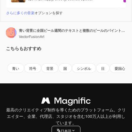
さらに多くの音楽
オプションを探す
青い背景に全国ビール週間のテキストと複数のビールのパイントのアニメーション
VectorFusionArt
こちらもおすすめ
Premium
Premium
AIによって生成されました。
Premium
Premium
AIによっ
青い
符号
背景
国
シンボル
日
愛国心
最高のクリエイティブ制作を導くためのプラットフォーム。クリ
エイター、企業、代理店、スタジオを含む100万人以上が利用し
ています。
日本語