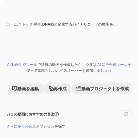
ホーム
/
ストック
/
動画
/
DNA鎖と変化するバイナリコードの数字を…
AI 生成コンテンツ
AI 動画生成ツール
で独自の動画を作成したら、今度は
AI 音声合成ツール
を
Premium
使って素晴らしいボイスオーバーを追加しましょう
動画を編集
再作成
動画プロジェクトを作成
この動画におすすめの音楽
さらに多くの音楽
オプションを探す