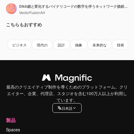
DNA鎖と変化するバイナリコードの数字を伴うネットワーク接続のアニメーション
VectorFusionArt
こちらもおすすめ
Premium
Premium
AIによって生成されました。
Premium
Premium
AIによっ
ビジネス
現代の
設計
抽象
未来的な
技術
最高のクリエイティブ制作を導くためのプラットフォーム。クリ
エイター、企業、代理店、スタジオを含む100万人以上が利用し
ています。
日本語
製品
Spaces