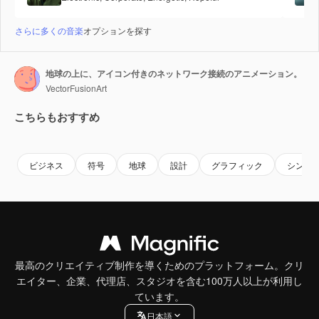
さらに多くの音楽
オプションを探す
地球の上に、アイコン付きのネットワーク接続のアニメーション。
VectorFusionArt
こちらもおすすめ
Premium
Premium
AIによって生成されました。
Premium
Premium
AIによっ
ビジネス
符号
地球
設計
グラフィック
シンボ
最高のクリエイティブ制作を導くためのプラットフォーム。クリ
エイター、企業、代理店、スタジオを含む100万人以上が利用し
ています。
日本語