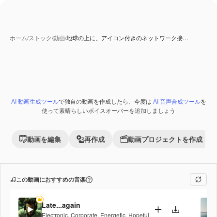
ホーム
/
ストック
/
動画
/
地球の上に、アイコン付きのネットワーク接…
AI 生成コンテンツ
AI 動画生成ツール
で独自の動画を作成したら、今度は
AI 音声合成ツール
を
Premium
使って素晴らしいボイスオーバーを追加しましょう
動画を編集
再作成
動画プロジェクトを作成
この動画におすすめの音楽
Late...again
Electronic
,
Corporate
,
Energetic
,
Hopeful