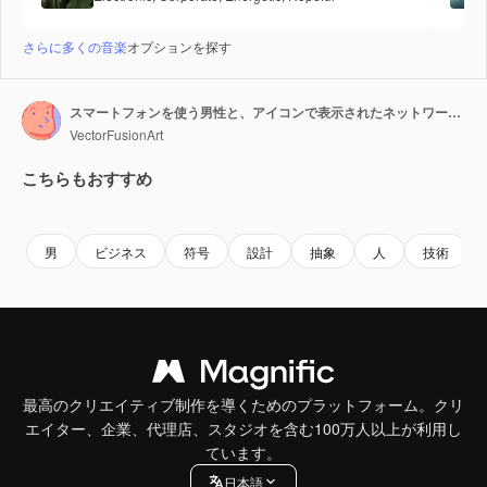
さらに多くの音楽
オプションを探す
スマートフォンを使う男性と、アイコンで表示されたネットワーク接続のアニメーション
VectorFusionArt
こちらもおすすめ
Premium
Premium
AIによって生成されました。
Premium
Premium
AIによっ
男
ビジネス
符号
設計
抽象
人
技術
最高のクリエイティブ制作を導くためのプラットフォーム。クリ
エイター、企業、代理店、スタジオを含む100万人以上が利用し
ています。
日本語