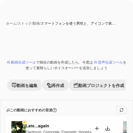
ホーム
/
ストック
/
動画
/
スマートフォンを使う男性と、アイコンで表…
AI 生成コンテンツ
AI 動画生成ツール
で独自の動画を作成したら、今度は
AI 音声合成ツール
を
Premium
使って素晴らしいボイスオーバーを追加しましょう
動画を編集
再作成
動画プロジェクトを作成
この動画におすすめの音楽
Late...again
Electronic
,
Corporate
,
Energetic
,
Hopeful