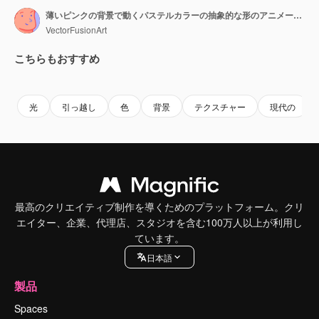
薄いピンクの背景で動くパステルカラーの抽象的な形のアニメーション
VectorFusionArt
こちらもおすすめ
Premium
Premium
AIによって生成されました。
Premium
Premium
AIによっ
光
引っ越し
色
背景
テクスチャー
現代の
最高のクリエイティブ制作を導くためのプラットフォーム。クリ
エイター、企業、代理店、スタジオを含む100万人以上が利用し
ています。
日本語
製品
Spaces