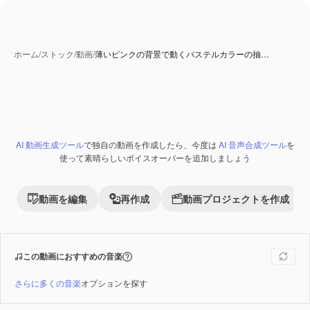
ホーム
/
ストック
/
動画
/
薄いピンクの背景で動くパステルカラーの抽…
AI 生成コンテンツ
AI 動画生成ツール
で独自の動画を作成したら、今度は
AI 音声合成ツール
を
Premium
使って素晴らしいボイスオーバーを追加しましょう
動画を編集
再作成
動画プロジェクトを作成
この動画におすすめの音楽
さらに多くの音楽
オプションを探す