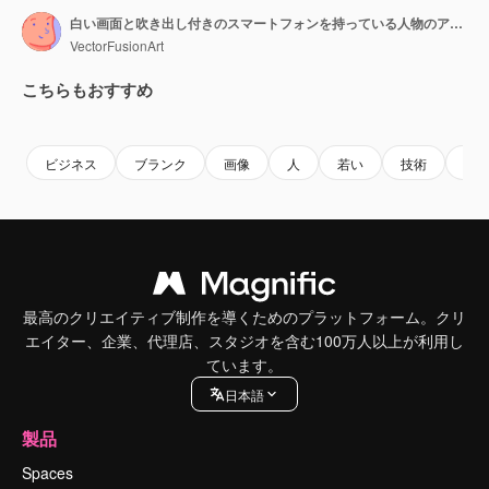
白い画面と吹き出し付きのスマートフォンを持っている人物のアニメーション
VectorFusionArt
こちらもおすすめ
Premium
Premium
AIによって生成されました。
Premium
Premium
AIによっ
ビジネス
ブランク
画像
人
若い
技術
概
最高のクリエイティブ制作を導くためのプラットフォーム。クリ
エイター、企業、代理店、スタジオを含む100万人以上が利用し
ています。
日本語
製品
Spaces