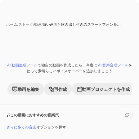
ホーム
/
ストック
/
動画
/
白い画面と吹き出し付きのスマートフォンを…
AI 生成コンテンツ
AI 動画生成ツール
で独自の動画を作成したら、今度は
AI 音声合成ツール
を
Premium
使って素晴らしいボイスオーバーを追加しましょう
動画を編集
再作成
動画プロジェクトを作成
この動画におすすめの音楽
さらに多くの音楽
オプションを探す