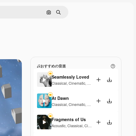
画像で検索
検索
おすすめの音楽
Seamlessly Loved
Classical
,
Cinematic
,
Peaceful
,
Sentimental
At Dawn
Classical
,
Cinematic
,
Dramatic
,
Laid Back
,
Peacefu
Fragments of Us
Acoustic
,
Classical
,
Cinematic
,
Dramatic
,
Peaceful
,