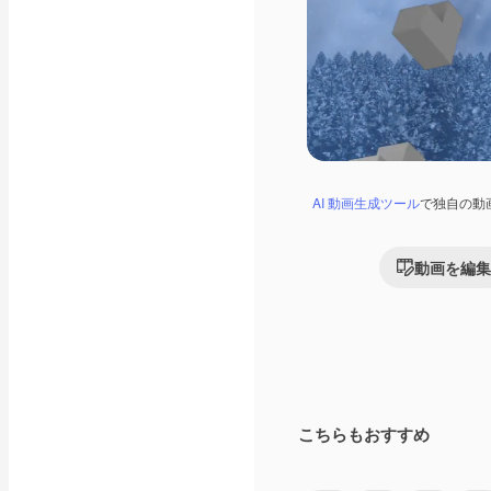
AI 動画生成ツール
で独自の動
動画を編集
こちらもおすすめ
Premium
Premium
AIによって生成さ