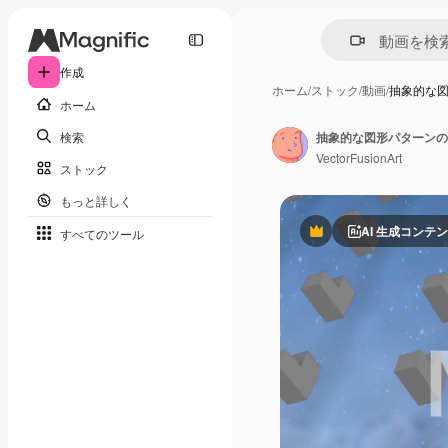
作成
ホーム
/
ストック
/
動画
/
抽象的な
ホーム
検索
VectorFusionArt
ストック
もっと詳しく
AI 生成コンテ
すべてのツール
Premium