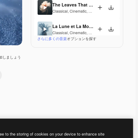
The Leaves That Fall
Classical
,
Cinematic
,
Dramatic
,
Laid Back
,
Peacefu
La Lune et La Mouette
Classical
,
Cinematic
,
Dramatic
,
Laid Back
,
Peacefu
さらに多くの音楽
オプションを探す
Classic Calm
Classical
,
Peaceful
,
Elegant
加しましょう
Shadow Of My Former Self
Classical
,
Laid Back
,
Peaceful
,
Hopeful
,
Sentiment
Ne Me Laisse Pas Tomber
Classical
,
Peaceful
,
Hopeful
,
Sentimental
,
Melancho
Time And Space
Classical
,
Peaceful
,
Sentimental
Premium
Premium
AIによって生成されました。
Premium
Premium
AIによって生成さ
ee to the storing of cookies on your device to enhance site