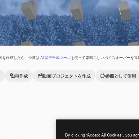
画を作成したら、今度は
AI 音声合成ツール
を使って素晴らしいボイスオーバーを追
再作成
動画プロジェクトを作成
参照として使用
れました。
Premium
Premium
AIによって生成されました。
By clicking “Accept All Cookies”, you agr