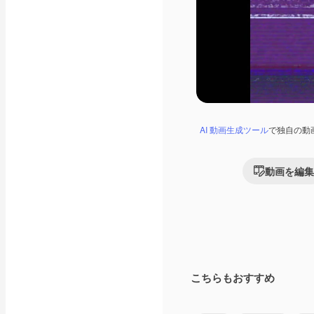
AI 動画生成ツール
で独自の動
動画を編集
こちらもおすすめ
Premium
Premium
AIによって生成さ