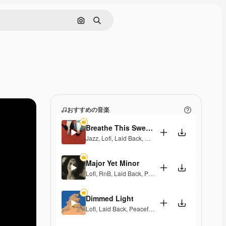
画像で検索
検索
おすすめの音楽
Breathe This Sweet Moment
Jazz
,
Lofi
,
Laid Back
,
Peaceful
,
Sentimental
Major Yet Minor
Lofi
,
RnB
,
Laid Back
,
Peaceful
,
Sentimental
,
Melanc
Dimmed Light
Lofi
,
Laid Back
,
Peaceful
,
Hopeful
,
Sentimental
,
Mel