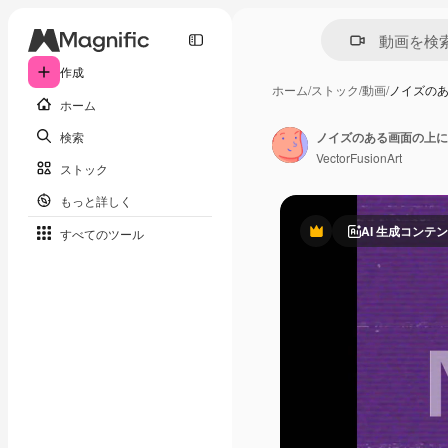
作成
ホーム
/
ストック
/
動画
/
ノイズの
ホーム
検索
ノイズのある画面の上に
VectorFusionArt
ストック
もっと詳しく
AI 生成コンテ
すべてのツール
Premium