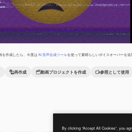
画を作成したら、今度は
AI 音声合成ツール
を使って素晴らしいボイスオーバーを追
再作成
動画プロジェクトを作成
参照として使用
れました。
Premium
Premium
AIによって生成されました。
By clicking “Accept All Cookies”, you agr