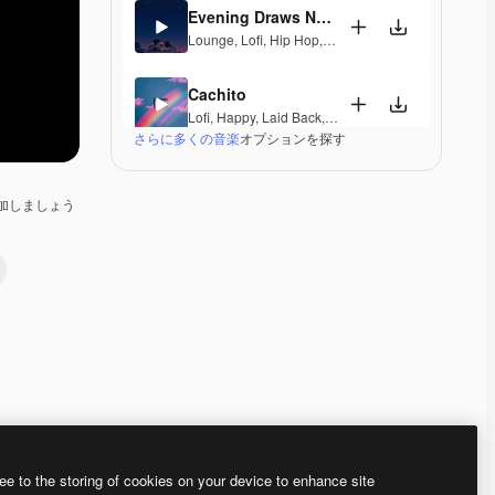
Evening Draws Near
Lounge
,
Lofi
,
Hip Hop
,
Laid Back
,
Peaceful
,
Hopefu
Cachito
Lofi
,
Happy
,
Laid Back
,
Peaceful
,
Hopeful
,
Sentimen
さらに多くの音楽
オプションを探す
Almost Home
Pop
,
Lofi
,
Groovy
,
Sentimental
,
Elegant
加しましょう
Written Fate
Lofi
,
Soul
,
Laid Back
,
Sentimental
,
Soulful
La Puertorri
Lofi
,
Laid Back
,
Peaceful
,
Hopeful
,
Sentimental
Mango Kimono
Lounge
,
Lofi
,
Hip Hop
,
Laid Back
,
Sentimental
Premium
Premium
AIによって生成されました。
Premium
Premium
AIによって生成さ
ee to the storing of cookies on your device to enhance site