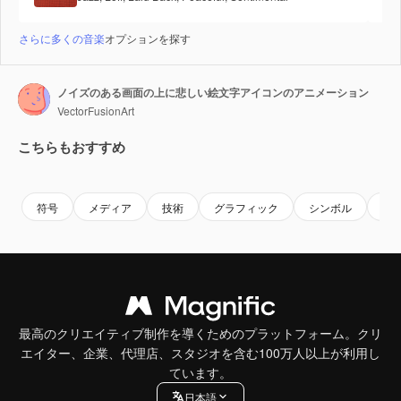
さらに多くの音楽
オプションを探す
ノイズのある画面の上に悲しい絵文字アイコンのアニメーション
VectorFusionArt
こちらもおすすめ
Premium
Premium
AIによって生成されました。
Premium
Premium
AIによっ
符号
メディア
技術
グラフィック
シンボル
イ
最高のクリエイティブ制作を導くためのプラットフォーム。クリ
エイター、企業、代理店、スタジオを含む100万人以上が利用し
ています。
日本語