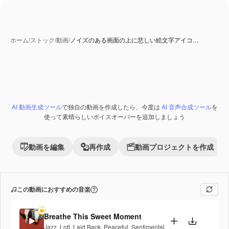
ホーム
/
ストック
/
動画
/
ノイズのある画面の上に悲しい絵文字アイコ…
AI 生成コンテンツ
AI 動画生成ツール
で独自の動画を作成したら、今度は
AI 音声合成ツール
を
Premium
使って素晴らしいボイスオーバーを追加しましょう
動画を編集
再作成
動画プロジェクトを作成
この動画におすすめの音楽
Breathe This Sweet Moment
Jazz
,
Lofi
,
Laid Back
,
Peaceful
,
Sentimental