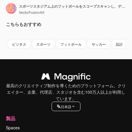
スポーツスタジアム上のフットボールをスコープスキャンし、データ処理を行うアニメーション
VectorFusionArt
こちらもおすすめ
Premium
Premium
AIによって生成されました。
Premium
Premium
AIによっ
ビジネス
スポーツ
フットボール
サッカー
設計
最高のクリエイティブ制作を導くためのプラットフォーム。クリ
エイター、企業、代理店、スタジオを含む100万人以上が利用し
ています。
日本語
製品
Spaces