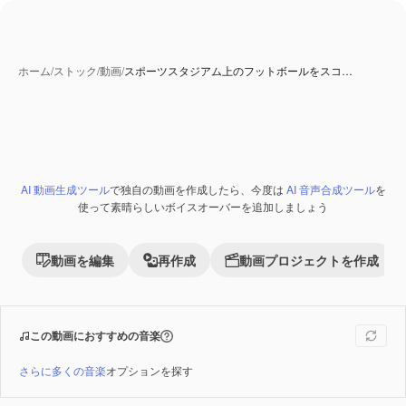
ホーム
/
ストック
/
動画
/
スポーツスタジアム上のフットボールをスコ…
AI 生成コンテンツ
AI 動画生成ツール
で独自の動画を作成したら、今度は
AI 音声合成ツール
を
Premium
使って素晴らしいボイスオーバーを追加しましょう
動画を編集
再作成
動画プロジェクトを作成
この動画におすすめの音楽
さらに多くの音楽
オプションを探す