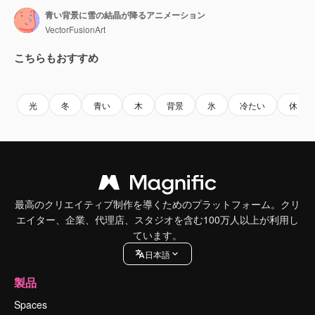
青い背景に雪の結晶が降るアニメーション
VectorFusionArt
こちらもおすすめ
Premium
Premium
Premium
Premium
AIによっ
光
冬
青い
木
背景
氷
冷たい
休日
最高のクリエイティブ制作を導くためのプラットフォーム。クリ
エイター、企業、代理店、スタジオを含む100万人以上が利用し
ています。
日本語
製品
Spaces