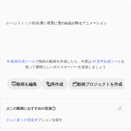
ホーム
/
ストック
/
動画
/
青い背景に雪の結晶が降るアニメーション
AI 生成コンテンツ
AI 動画生成ツール
で独自の動画を作成したら、今度は
AI 音声合成ツール
を
Premium
使って素晴らしいボイスオーバーを追加しましょう
動画を編集
再作成
動画プロジェクトを作成
この動画におすすめの音楽
さらに多くの音楽
オプションを探す