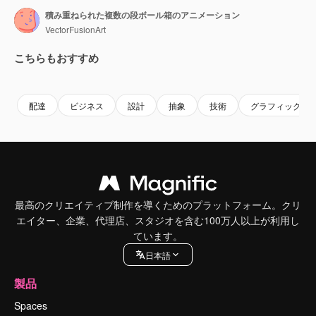
積み重ねられた複数の段ボール箱のアニメーション
VectorFusionArt
こちらもおすすめ
Premium
Premium
AIによって生成されました。
Premium
Premium
AIによっ
配達
ビジネス
設計
抽象
技術
グラフィック
最高のクリエイティブ制作を導くためのプラットフォーム。クリ
エイター、企業、代理店、スタジオを含む100万人以上が利用し
ています。
日本語
製品
Spaces