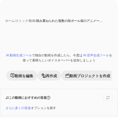
ホーム
/
ストック
/
動画
/
積み重ねられた複数の段ボール箱のアニメー…
AI 生成コンテンツ
AI 動画生成ツール
で独自の動画を作成したら、今度は
AI 音声合成ツール
を
Premium
使って素晴らしいボイスオーバーを追加しましょう
動画を編集
再作成
動画プロジェクトを作成
この動画におすすめの音楽
さらに多くの音楽
オプションを探す