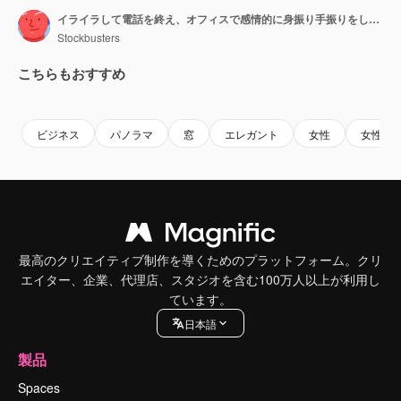
イライラして電話を終え、オフィスで感情的に身振り手振りをし、ストレスを感じている女性のクローズアップ
Stockbusters
こちらもおすすめ
Premium
Premium
Premium
Premium
ビジネス
パノラマ
窓
エレガント
女性
女性
最高のクリエイティブ制作を導くためのプラットフォーム。クリ
エイター、企業、代理店、スタジオを含む100万人以上が利用し
ています。
日本語
製品
Spaces