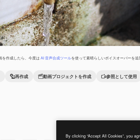
画を作成したら、今度は
AI 音声合成ツール
を使って素晴らしいボイスオーバーを追
再作成
動画プロジェクトを作成
参照として使用
Premium
Premium
By clicking “Accept All Cookies”, you agr