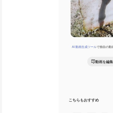
AI 動画生成ツール
で独自の動
動画を編集
こちらもおすすめ
Premium
Premium