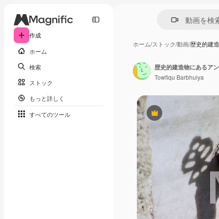
作成
ホーム
/
ストック
/
動画
/
歴史的建
ホーム
検索
歴史的建造物にあるアン
Towfiqu Barbhuiya
ストック
もっと詳しく
すべてのツール
Premium