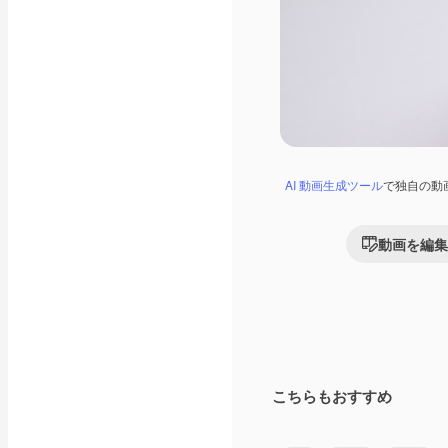
AI 動画生成ツール
で独自の動
動画を編集
こちらもおすすめ
Premium
Premium