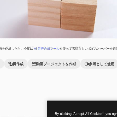
画を作成したら、今度は
AI 音声合成ツール
を使って素晴らしいボイスオーバーを追
再作成
動画プロジェクトを作成
参照として使用
Premium
Premium
By clicking “Accept All Cookies”, you agr