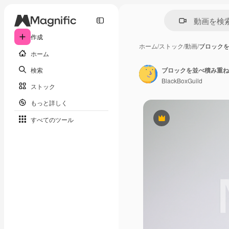
作成
ホーム
/
ストック
/
動画
/
ブロック
ホーム
検索
ブロックを並べ積み重ね
BlackBoxGuild
ストック
もっと詳しく
すべてのツール
Premium