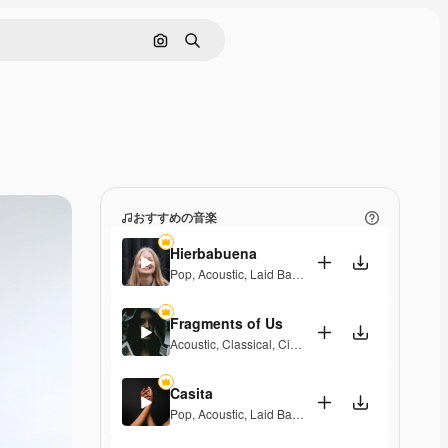
画像で検索
検索
おすすめの音楽
Hierbabuena
Pop
,
Acoustic
,
Laid Back
,
Peaceful
,
Hopeful
,
Senti
Fragments of Us
Acoustic
,
Classical
,
Cinematic
,
Dramatic
,
Peaceful
,
Casita
Pop
,
Acoustic
,
Laid Back
,
Peaceful
,
Hopeful
,
Senti