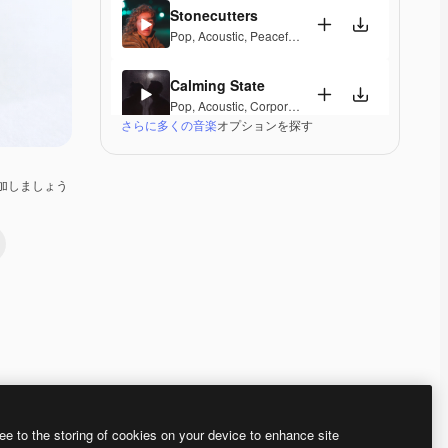
Stonecutters
Pop
,
Acoustic
,
Peaceful
,
Hopeful
,
Melancholic
Calming State
Pop
,
Acoustic
,
Corporate
,
Laid Back
,
Peaceful
,
Hop
さらに多くの音楽
オプションを探す
Parguito
Pop
,
Acoustic
,
Happy
,
Groovy
,
Laid Back
,
Peaceful
加しましょう
If I Lose Myself Dancing
Pop
,
Acoustic
,
Reggae
,
Groovy
,
Laid Back
,
Peacefu
Gentle Rains
Acoustic
,
Laid Back
,
Peaceful
,
Hopeful
,
Sentimenta
Her Beautiful Garden
Acoustic
,
Cinematic
,
Laid Back
,
Peaceful
,
Hopeful
,
Premium
Premium
Premium
Premium
ee to the storing of cookies on your device to enhance site