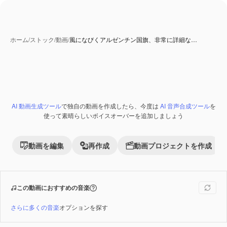
ホーム
/
ストック
/
動画
/
風になびくアルゼンチン国旗、非常に詳細な…
AI 動画生成ツール
で独自の動画を作成したら、今度は
AI 音声合成ツール
を
Premium
使って素晴らしいボイスオーバーを追加しましょう
動画を編集
再作成
動画プロジェクトを作成
この動画におすすめの音楽
さらに多くの音楽
オプションを探す