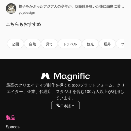
帽子をかぶったアジア人の少年が、双眼鏡を覗いた後に頭痛に苦しんでいる。森の自然を探索しながら何かを調べている少年研究者、旅行観光アドベンチャーのコンセプト。
yoydesign
こちらもおすすめ
Premium
Premium
Premium
Premium
公園
自然
見て
トラベル
観光
屋外
ツー
最高のクリエイティブ制作を導くためのプラットフォーム。クリ
エイター、企業、代理店、スタジオを含む100万人以上が利用し
ています。
日本語
製品
Spaces