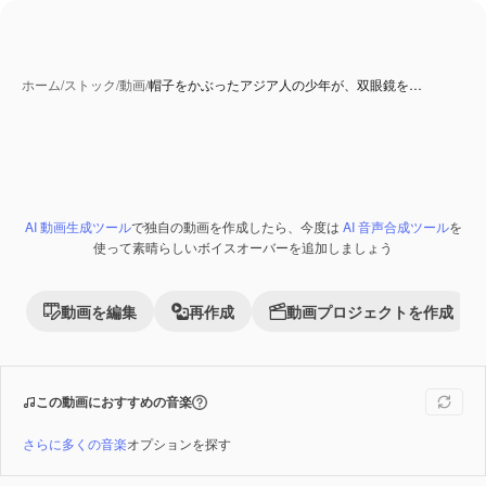
ホーム
/
ストック
/
動画
/
帽子をかぶったアジア人の少年が、双眼鏡を…
AI 動画生成ツール
で独自の動画を作成したら、今度は
AI 音声合成ツール
を
Premium
使って素晴らしいボイスオーバーを追加しましょう
動画を編集
再作成
動画プロジェクトを作成
この動画におすすめの音楽
さらに多くの音楽
オプションを探す