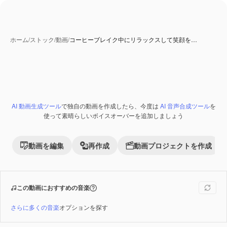
ホーム
/
ストック
/
動画
/
コーヒーブレイク中にリラックスして笑顔を…
AI 動画生成ツール
で独自の動画を作成したら、今度は
AI 音声合成ツール
を
Premium
使って素晴らしいボイスオーバーを追加しましょう
動画を編集
再作成
動画プロジェクトを作成
この動画におすすめの音楽
さらに多くの音楽
オプションを探す