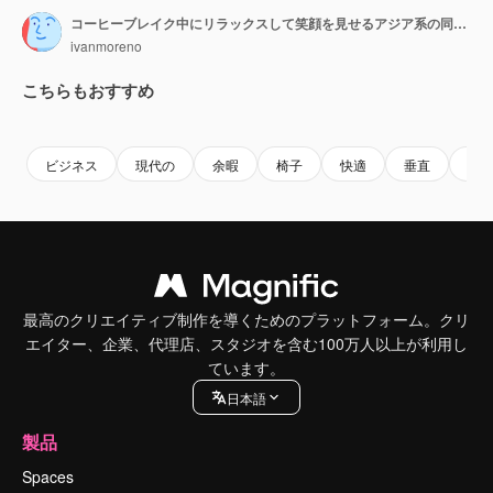
コーヒーブレイク中にリラックスして笑顔を見せるアジア系の同僚女性
ivanmoreno
こちらもおすすめ
Premium
Premium
Premium
Premium
ビジネス
現代の
余暇
椅子
快適
垂直
中
最高のクリエイティブ制作を導くためのプラットフォーム。クリ
エイター、企業、代理店、スタジオを含む100万人以上が利用し
ています。
日本語
製品
Spaces