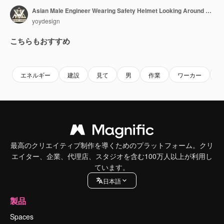
Asian Male Engineer Wearing Safety Helmet Looking Around While Standing With Arms Akimbo In Front Of The Oil Pumps, During Sunset Or Sunrise Time
yoydesign
こちらもおすすめ
Premium
Premium
Premium
Premium
エネルギー
建設
見て
男
作業
ワーカー
最高のクリエイティブ制作を導くためのプラットフォーム。クリ
エイター、企業、代理店、スタジオを含む100万人以上が利用し
ています。
日本語
製品
Spaces