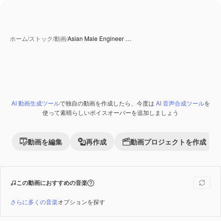
ホーム
/
ストック
/
動画
/
Asian Male Engineer …
AI 動画生成ツール
で独自の動画を作成したら、今度は
AI 音声合成ツール
を
Premium
使って素晴らしいボイスオーバーを追加しましょう
動画を編集
再作成
動画プロジェクトを作成
この動画におすすめの音楽
さらに多くの音楽
オプションを探す