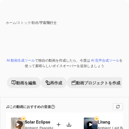
ホーム
/
ストック
/
動画
/
宇宙飛行士
AI 生成コンテンツ
AI 動画生成ツール
で独自の動画を作成したら、今度は
AI 音声合成ツール
を
Premium
使って素晴らしいボイスオーバーを追加しましょう
動画を編集
再作成
動画プロジェクトを作成
この動画におすすめの音楽
Solar Eclipse
Litang
Ambient
,
Peaceful
Ambient
,
Laid Back