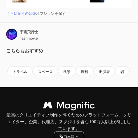
さらに多くの音楽
オプションを探す
宇宙飛行士
flashmovie
こちらもおすすめ
Premium
Premium
AIによって生成されました。
Premium
Premium
AIによっ
トラベル
スペース
風景
理科
出演者
岩
最高のクリエイティブ制作を導くためのプラットフォーム。クリ
エイター、企業、代理店、スタジオを含む100万人以上が利用し
ています。
日本語