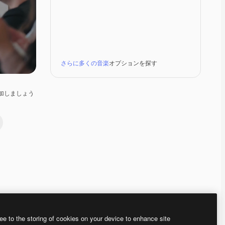
さらに多くの音楽
オプションを探す
加しましょう
Premium
Premium
Premium
Premium
ee to the storing of cookies on your device to enhance site