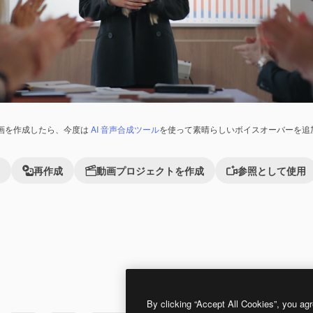
画を作成したら、今度は
AI 音声合成ツール
を使って素晴らしいボイスオーバーを追
再作成
動画プロジェクトを作成
参照として使用
Premium
Premium
By clicking “Accept All Cookies”, you agr