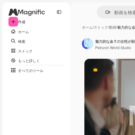
作成
ホーム
/
ストック
/
動画
/
魅力的な金
ホーム
検索
魅力的な金 ⁇ の女性
Petrunin World Studio
ストック
もっと詳しく
すべてのツール
Premium