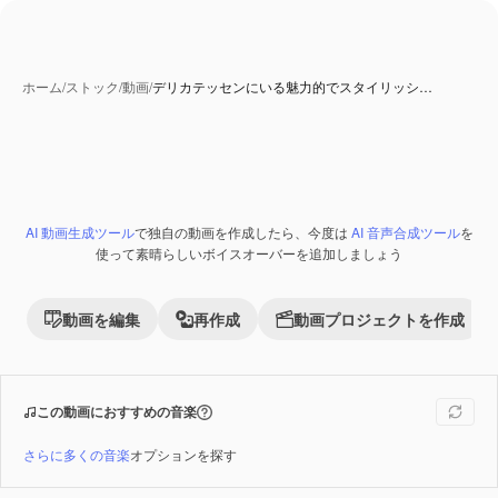
ホーム
/
ストック
/
動画
/
デリカテッセンにいる魅力的でスタイリッシ…
AI 動画生成ツール
で独自の動画を作成したら、今度は
AI 音声合成ツール
を
Premium
使って素晴らしいボイスオーバーを追加しましょう
動画を編集
再作成
動画プロジェクトを作成
この動画におすすめの音楽
さらに多くの音楽
オプションを探す