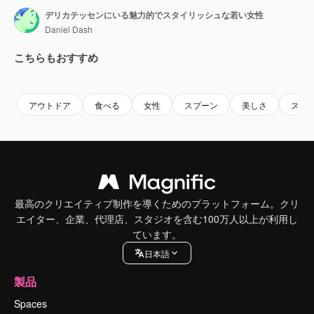
デリカテッセンにいる魅力的でスタイリッシュな若い女性
Daniel Dash
こちらもおすすめ
Premium
Premium
Premium
Premium
アウトドア
食べる
女性
スプーン
美しさ
スマ
最高のクリエイティブ制作を導くためのプラットフォーム。クリ
エイター、企業、代理店、スタジオを含む100万人以上が利用し
ています。
日本語
製品
Spaces