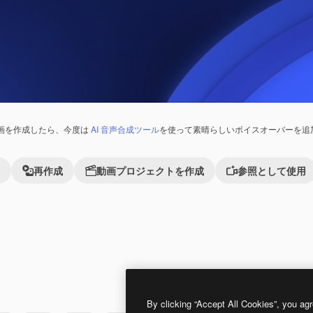
画を作成したら、今度は
AI 音声合成ツール
を使って素晴らしいボイスオーバーを追
再作成
動画プロジェクトを作成
参照として使用
Premium
Premium
By clicking “Accept All Cookies”, you agr