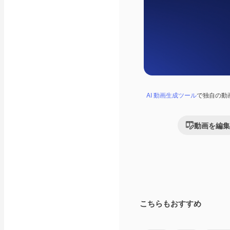
AI 動画生成ツール
で独自の動
動画を編集
こちらもおすすめ
Premium
Premium