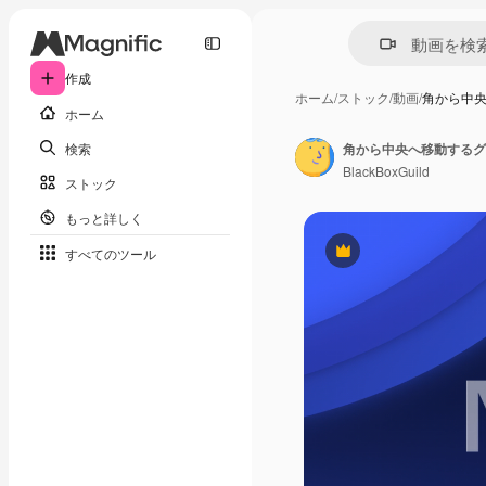
作成
ホーム
/
ストック
/
動画
/
角から中
ホーム
検索
角から中央へ移動するグ
BlackBoxGuild
ストック
もっと詳しく
すべてのツール
Premium