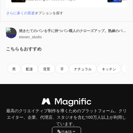
さらに多くの音楽
オプションを探す
焼きたてのパンを手に持つパン職人のクローズアップ。熟練のパン職人が天然で高品質な材料を使って作る職人パンは、健康にも美味しく、風味豊かな食品です。
eleven_studio
こちらもおすすめ
Premium
Premium
Premium
Premium
男
配達
背景
手
ナチュラル
キッチン
食
最高のクリエイティブ制作を導くためのプラットフォーム。クリ
エイター、企業、代理店、スタジオを含む100万人以上が利用し
ています。
日本語