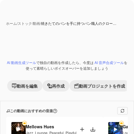
ホーム
/
ストック
/
動画
/
焼きたてのパンを手に持つパン職人のクロー…
AI 動画生成ツール
で独自の動画を作成したら、今度は
AI 音声合成ツール
を
Premium
使って素晴らしいボイスオーバーを追加しましょう
動画を編集
再作成
動画プロジェクトを作成
この動画におすすめの音楽
Mellows Hues
Galac
Jazz
,
Lounge
,
Peaceful
,
Playful
Loung