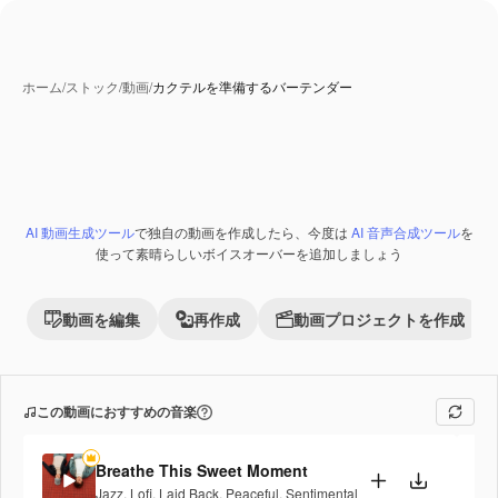
ホーム
/
ストック
/
動画
/
カクテルを準備するバーテンダー
AI 動画生成ツール
で独自の動画を作成したら、今度は
AI 音声合成ツール
を
Premium
使って素晴らしいボイスオーバーを追加しましょう
動画を編集
再作成
動画プロジェクトを作成
この動画におすすめの音楽
Breathe This Sweet Moment
Jazz
,
Lofi
,
Laid Back
,
Peaceful
,
Sentimental