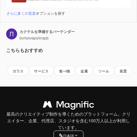
さらに多くの音楽
オプションを探す
カクテルを準備するバーテンダー
borisovapolinapb
こちらもおすすめ
Premium
Premium
Premium
Premium
ガラス
サービス
食べ物
金属
ツール
装置
最高のクリエイティブ制作を導くためのプラットフォーム。クリ
エイター、企業、代理店、スタジオを含む100万人以上が利用し
ています。
日本語