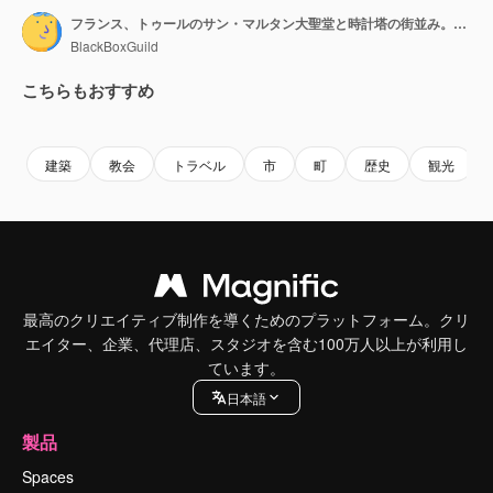
フランス、トゥールのサン・マルタン大聖堂と時計塔の街並み。空撮ドローン後方映像。
BlackBoxGuild
こちらもおすすめ
Premium
Premium
Premium
Premium
建築
教会
トラベル
市
町
歴史
観光
最高のクリエイティブ制作を導くためのプラットフォーム。クリ
エイター、企業、代理店、スタジオを含む100万人以上が利用し
ています。
日本語
製品
Spaces