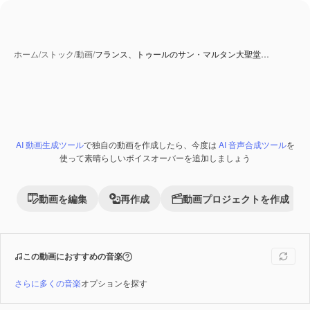
ホーム
/
ストック
/
動画
/
フランス、トゥールのサン・マルタン大聖堂…
AI 動画生成ツール
で独自の動画を作成したら、今度は
AI 音声合成ツール
を
Premium
使って素晴らしいボイスオーバーを追加しましょう
動画を編集
再作成
動画プロジェクトを作成
この動画におすすめの音楽
さらに多くの音楽
オプションを探す