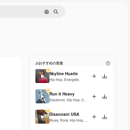
画像で検索
検索
おすすめの音楽
Skyline Hustle
Hip Hop
,
Energetic
Run It Heavy
Electronic
,
Hip Hop
,
Corporate
,
Epic
,
Energetic
Dissonant USA
Blues
,
Rock
,
Hip Hop
,
Epic
,
Energetic
,
Exciting