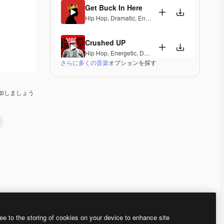
Get Buck In Here
Hip Hop
,
Dramatic
,
Energetic
,
Exciting
,
Tension
Crushed UP
Hip Hop
,
Energetic
,
Dark
,
Exciting
さらに多くの音楽
オプションを探す
Outta Town
Pop
,
Hip Hop
,
Dramatic
,
Energetic
,
Exciting
,
Tensio
加しましょう
Billion Dollar Freestyle
Hip Hop
,
Energetic
Hit the Curb
Hip Hop
,
Funk
,
Groovy
,
Energetic
,
Soulful
,
Exciting
Groupie Therapy
Hip Hop
,
Groovy
,
Energetic
Premium
Premium
Premium
Premium
ee to the storing of cookies on your device to enhance site