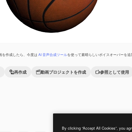
画を作成したら、今度は
AI 音声合成ツール
を使って素晴らしいボイスオーバーを追
再作成
動画プロジェクトを作成
参照として使用
Premium
Premium
By clicking “Accept All Cookies”, you agr