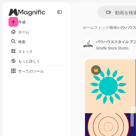
作成
ホーム
/
ストック
/
動画
/
バウハウス
ホーム
検索
バウハウススタイル ア
Giraffe Stock Studio
ストック
もっと詳しく
すべてのツール
Premium