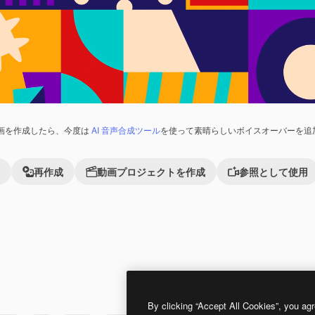
画を作成したら、今度は
AI 音声合成ツール
を使って素晴らしいボイスオーバーを追
再作成
動画プロジェクトを作成
参照として使用
Premium
Premium
By clicking “Accept All Cookies”, you agr