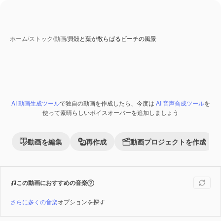
ホーム
/
ストック
/
動画
/
貝殻と葉が散らばるビーチの風景
AI 生成コンテンツ
AI 動画生成ツール
で独自の動画を作成したら、今度は
AI 音声合成ツール
を
Premium
使って素晴らしいボイスオーバーを追加しましょう
動画を編集
再作成
動画プロジェクトを作成
この動画におすすめの音楽
さらに多くの音楽
オプションを探す