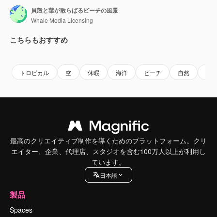
貝殻と葉が散らばるビーチの風景
Whale Media Licensing
こちらもおすすめ
Premium
Premium
Premium
Premium
AIによっ
トロピカル
空
休暇
海洋
ビーチ
自然
海
最高のクリエイティブ制作を導くためのプラットフォーム。クリ
エイター、企業、代理店、スタジオを含む100万人以上が利用し
ています。
日本語
製品
Spaces