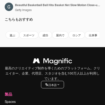
Beautiful Basketball Ball Hits Basket Net Slow Motion Close-up. Ball Flies Spinning into Basketball Hoop Black Background and Green Screen. Sport Concept. 3d Animation Alpha Matte 4k UHD 3840x2160.
Getty Images
こちらもおすすめ
Premium
Premium
Premium
Premium
遊ぶ
スポーツ
成功
屋内で
ロシア
出来事
最高のクリエイティブ制作を導くためのプラットフォーム。クリ
エイター、企業、代理店、スタジオを含む100万人以上が利用し
ています。
日本語
製品
Spaces