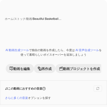
ホーム
/
ストック
/
動画
/
Beautiful Basketball…
AI 動画生成ツール
で独自の動画を作成したら、今度は
AI 音声合成ツール
を
Premium
使って素晴らしいボイスオーバーを追加しましょう
動画を編集
再作成
動画プロジェクトを作成
この動画におすすめの音楽
さらに多くの音楽
オプションを探す