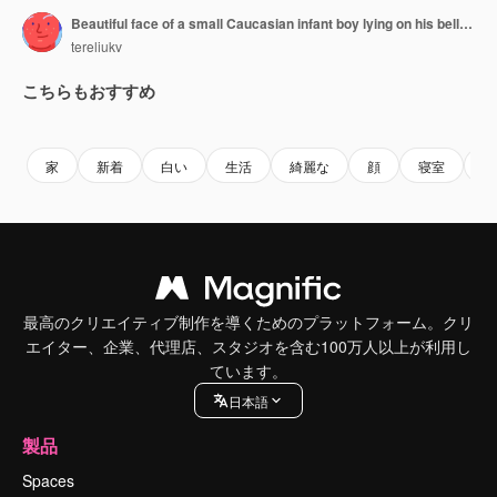
Beautiful face of a small Caucasian infant boy lying on his belly. Cute baby looking around with surprise. Close up. Blurred backdrop.
tereliukv
こちらもおすすめ
Premium
Premium
Premium
Premium
家
新着
白い
生活
綺麗な
顔
寝室
ベ
最高のクリエイティブ制作を導くためのプラットフォーム。クリ
エイター、企業、代理店、スタジオを含む100万人以上が利用し
ています。
日本語
製品
Spaces