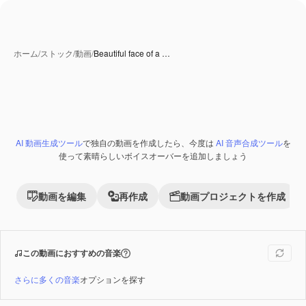
ホーム
/
ストック
/
動画
/
Beautiful face of a …
AI 動画生成ツール
で独自の動画を作成したら、今度は
AI 音声合成ツール
を
Premium
使って素晴らしいボイスオーバーを追加しましょう
動画を編集
再作成
動画プロジェクトを作成
この動画におすすめの音楽
さらに多くの音楽
オプションを探す