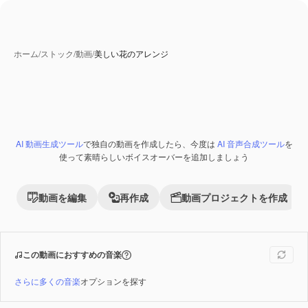
ホーム
/
ストック
/
動画
/
美しい花のアレンジ
AI 動画生成ツール
で独自の動画を作成したら、今度は
AI 音声合成ツール
を
Premium
使って素晴らしいボイスオーバーを追加しましょう
動画を編集
再作成
動画プロジェクトを作成
この動画におすすめの音楽
さらに多くの音楽
オプションを探す