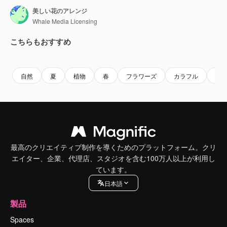
美しい花のアレンジ
Whale Media Licensing
こちらもおすすめ
Premium
Premium
Premium
Premium
自然
夏
植物
春
フラワーズ
カラフル
デ
最高のクリエイティブ制作を導くためのプラットフォーム。クリ
エイター、企業、代理店、スタジオを含む100万人以上が利用し
ています。
日本語
製品
Spaces