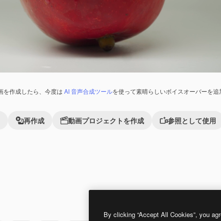
画を作成したら、今度は
AI 音声合成ツール
を使って素晴らしいボイスオーバーを追
再作成
動画プロジェクトを作成
参照として使用
Premium
Premium
By clicking “Accept All Cookies”, you agr