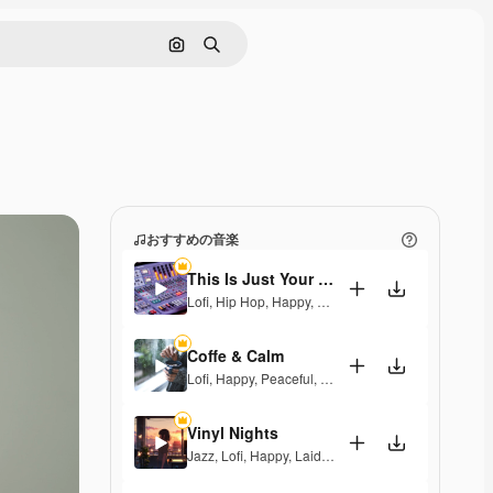
画像で検索
検索
おすすめの音楽
This Is Just Your Dream
Lofi
,
Hip Hop
,
Happy
,
Laid Back
,
Peaceful
,
Melanch
Coffe & Calm
Lofi
,
Happy
,
Peaceful
,
Soulful
Vinyl Nights
Jazz
,
Lofi
,
Happy
,
Laid Back