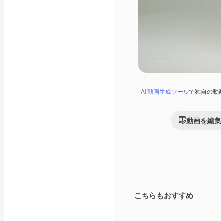
AI 動画生成ツール
で独自の動
動画を編集
こちらもおすすめ
Premium
Premium