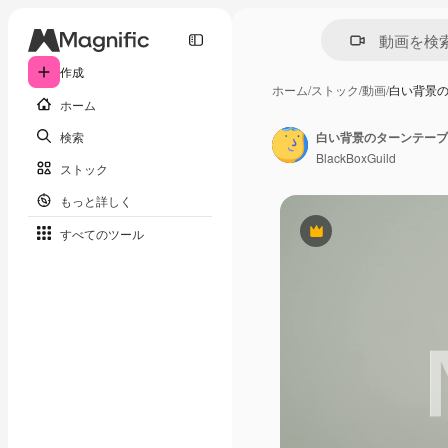
作成
ホーム
/
ストック
/
動画
/
白い背景
ホーム
検索
BlackBoxGuild
ストック
もっと詳しく
すべてのツール
Premium