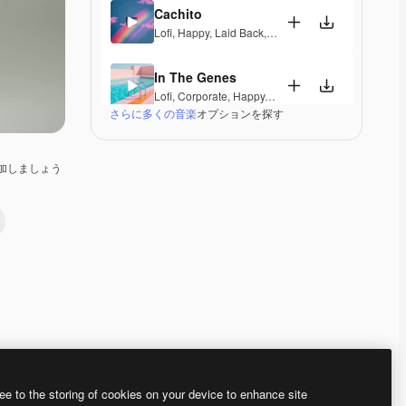
Cachito
Lofi
,
Happy
,
Laid Back
,
Peaceful
,
Hopeful
,
Sentimen
In The Genes
Lofi
,
Corporate
,
Happy
,
Laid Back
さらに多くの音楽
オプションを探す
Good Day
Lofi
,
RnB
,
Happy
,
Laid Back
,
Soulful
加しましょう
Kubla
Lofi
,
Happy
,
Laid Back
Into the jazzy
Jazz
,
Electronic
,
Lofi
,
Hip Hop
,
Happy
,
Groovy
,
Ener
9 to 5
Electronic
,
Lofi
,
Hip Hop
,
Happy
,
Groovy
,
Energetic
Premium
Premium
Premium
Premium
ee to the storing of cookies on your device to enhance site