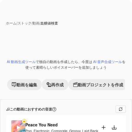
ホーム
/
ストック
/
動画
/
血糖値検査
AI 動画生成ツール
で独自の動画を作成したら、今度は
AI 音声合成ツール
を
Premium
使って素晴らしいボイスオーバーを追加しましょう
動画を編集
再作成
動画プロジェクトを作成
この動画におすすめの音楽
Peace You Need
Pop
,
Electronic
,
Corporate
,
Groovy
,
Laid Back