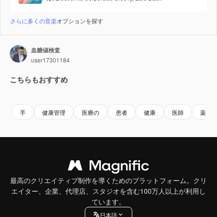
さらに多くの音楽
オプションを探す
血糖値検査
user17301184
こちらもおすすめ
Premium
Premium
Premium
Premium
AIによっ
手
健康管理
医療の
患者
健康
医師
薬
最高のクリエイティブ制作を導くためのプラットフォーム。クリ
エイター、企業、代理店、スタジオを含む100万人以上が利用し
ています。
日本語