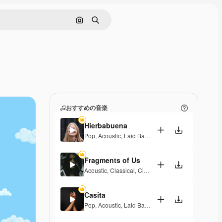
画像で検索
検索
おすすめの音楽
Hierbabuena
Pop
,
Acoustic
,
Laid Back
,
Peaceful
,
Hopeful
,
Senti
Fragments of Us
Acoustic
,
Classical
,
Cinematic
,
Dramatic
,
Peaceful
,
Casita
Pop
,
Acoustic
,
Laid Back
,
Peaceful
,
Hopeful
,
Senti