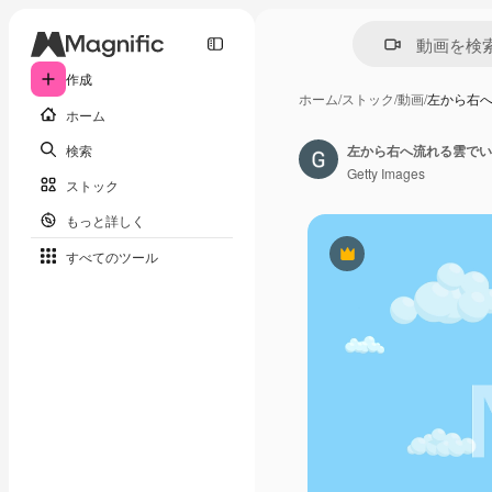
作成
ホーム
/
ストック
/
動画
/
左から右
ホーム
検索
Getty Images
ストック
もっと詳しく
すべてのツール
Premium