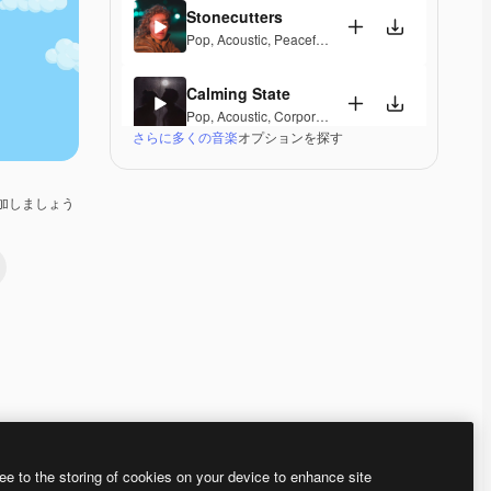
Stonecutters
Pop
,
Acoustic
,
Peaceful
,
Hopeful
,
Melancholic
Calming State
Pop
,
Acoustic
,
Corporate
,
Laid Back
,
Peaceful
,
Hop
さらに多くの音楽
オプションを探す
Parguito
Pop
,
Acoustic
,
Happy
,
Groovy
,
Laid Back
,
Peaceful
加しましょう
If I Lose Myself Dancing
Pop
,
Acoustic
,
Reggae
,
Groovy
,
Laid Back
,
Peacefu
Gentle Rains
Acoustic
,
Laid Back
,
Peaceful
,
Hopeful
,
Sentimenta
Her Beautiful Garden
Acoustic
,
Cinematic
,
Laid Back
,
Peaceful
,
Hopeful
,
Premium
Premium
Premium
Premium
ee to the storing of cookies on your device to enhance site