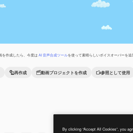
画を作成したら、今度は
AI 音声合成ツール
を使って素晴らしいボイスオーバーを追
再作成
動画プロジェクトを作成
参照として使用
Premium
Premium
By clicking “Accept All Cookies”, you agr