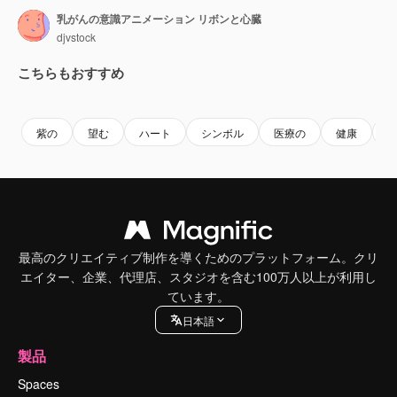
乳がんの意識アニメーション リボンと心臓
djvstock
こちらもおすすめ
Premium
Premium
Premium
Premium
紫の
望む
ハート
シンボル
医療の
健康
最高のクリエイティブ制作を導くためのプラットフォーム。クリ
エイター、企業、代理店、スタジオを含む100万人以上が利用し
ています。
日本語
製品
Spaces