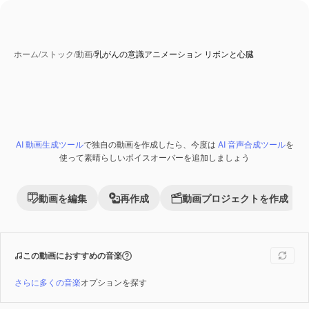
ホーム
/
ストック
/
動画
/
乳がんの意識アニメーション リボンと心臓
AI 動画生成ツール
で独自の動画を作成したら、今度は
AI 音声合成ツール
を
Premium
使って素晴らしいボイスオーバーを追加しましょう
動画を編集
再作成
動画プロジェクトを作成
この動画におすすめの音楽
さらに多くの音楽
オプションを探す