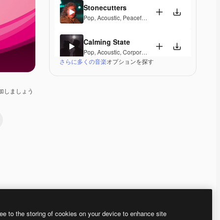
Stonecutters
Pop
,
Acoustic
,
Peaceful
,
Hopeful
,
Melancholic
Calming State
Pop
,
Acoustic
,
Corporate
,
Laid Back
,
Peaceful
,
Hop
さらに多くの音楽
オプションを探す
Parguito
Pop
,
Acoustic
,
Happy
,
Groovy
,
Laid Back
,
Peaceful
加しましょう
Gentle Rains
Acoustic
,
Laid Back
,
Peaceful
,
Hopeful
,
Sentimenta
Love On The Weekend
Pop
,
Acoustic
,
Happy
,
Laid Back
,
Hopeful
,
Sentimen
Next Chapter
Acoustic
,
Corporate
,
Happy
,
Hopeful
Premium
Premium
Premium
Premium
ee to the storing of cookies on your device to enhance site