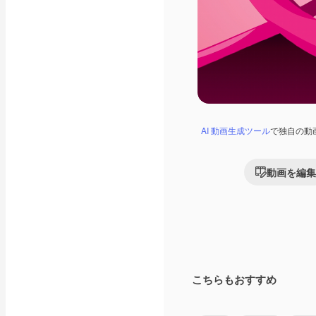
AI 動画生成ツール
で独自の動
動画を編集
こちらもおすすめ
Premium
Premium