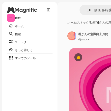
作成
ホーム
/
ストック
/
動画
/
乳がんの
ホーム
検索
乳がんの意識向上月間
djvstock
ストック
もっと詳しく
すべてのツール
Premium