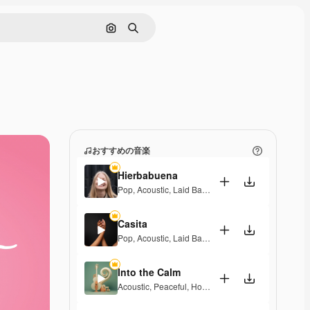
画像で検索
検索
おすすめの音楽
Hierbabuena
Pop
,
Acoustic
,
Laid Back
,
Peaceful
,
Hopeful
,
Senti
Casita
Pop
,
Acoustic
,
Laid Back
,
Peaceful
,
Hopeful
,
Senti
Into the Calm
Acoustic
,
Peaceful
,
Hopeful