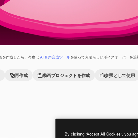
画を作成したら、今度は
AI 音声合成ツール
を使って素晴らしいボイスオーバーを追
再作成
動画プロジェクトを作成
参照として使用
Premium
Premium
By clicking “Accept All Cookies”, you agr