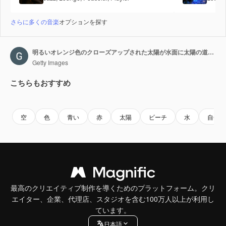
さらに多くの音楽
オプションを探す
明るいオレンジ色のクローズアップされた太陽が水面に太陽の道を作り出す
Getty Images
こちらもおすすめ
Premium
Premium
Premium
Premium
空
色
青い
赤
太陽
ビーチ
水
自然
最高のクリエイティブ制作を導くためのプラットフォーム。クリ
エイター、企業、代理店、スタジオを含む100万人以上が利用し
ています。
日本語