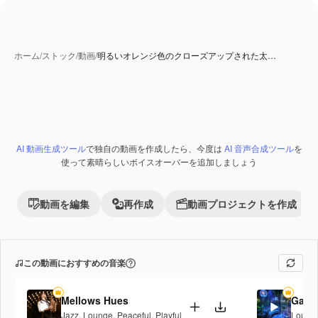
ホーム
/
ストック
/
動画
/
明るいオレンジ色のクローズアップされた太…
AI 動画生成ツール
で独自の動画を作成したら、今度は
AI 音声合成ツール
を
Premium
使って素晴らしいボイスオーバーを追加しましょう
動画を編集
再作成
動画プロジェクトを作成
この動画におすすめの音楽
Mellows Hues
Galac
Jazz
,
Lounge
,
Peaceful
,
Playful
Loung