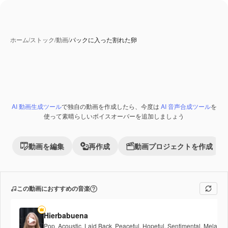
ホーム
/
ストック
/
動画
/
パックに入った割れた卵
AI 動画生成ツール
で独自の動画を作成したら、今度は
AI 音声合成ツール
を
Premium
使って素晴らしいボイスオーバーを追加しましょう
動画を編集
再作成
動画プロジェクトを作成
この動画におすすめの音楽
Hierbabuena
Pop
,
Acoustic
,
Laid Back
,
Peaceful
,
Hopeful
,
Sentimental
,
Melancho