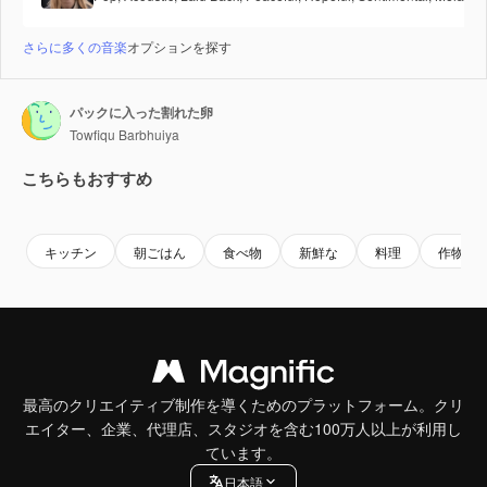
さらに多くの音楽
オプションを探す
パックに入った割れた卵
Towfiqu Barbhuiya
こちらもおすすめ
Premium
Premium
Premium
Premium
AIによっ
キッチン
朝ごはん
食べ物
新鮮な
料理
作物
最高のクリエイティブ制作を導くためのプラットフォーム。クリ
エイター、企業、代理店、スタジオを含む100万人以上が利用し
ています。
日本語