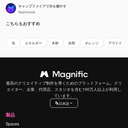
キャンプファイアで木を燃やす
flashmovie
こちらもおすすめ
Premium
Premium
Premium
Premium
光
エネルギー
木材
自然
オレンジ
アウトドア
最高のクリエイティブ制作を導くためのプラットフォーム。クリ
エイター、企業、代理店、スタジオを含む100万人以上が利用し
ています。
日本語
製品
Spaces