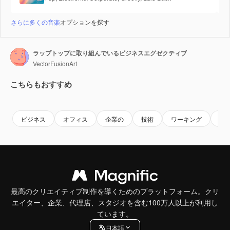
さらに多くの音楽
オプションを探す
ラップトップに取り組んでいるビジネスエグゼクティブ
VectorFusionArt
こちらもおすすめ
Premium
Premium
AIによって生成されました。
Premium
Premium
AIによっ
ビジネス
オフィス
企業の
技術
ワーキング
専
最高のクリエイティブ制作を導くためのプラットフォーム。クリ
エイター、企業、代理店、スタジオを含む100万人以上が利用し
ています。
日本語