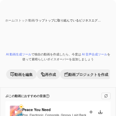
ホーム
/
ストック
/
動画
/
ラップトップに取り組んでいるビジネスエグ…
AI 生成コンテンツ
AI 動画生成ツール
で独自の動画を作成したら、今度は
AI 音声合成ツール
を
Premium
使って素晴らしいボイスオーバーを追加しましょう
動画を編集
再作成
動画プロジェクトを作成
この動画におすすめの音楽
Peace You Need
Pop
,
Electronic
,
Corporate
,
Groovy
,
Laid Back