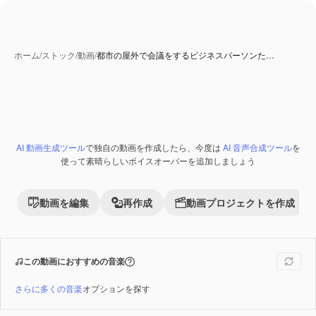
ホーム
/
ストック
/
動画
/
都市の屋外で会議をするビジネスパーソンた…
AI 動画生成ツール
で独自の動画を作成したら、今度は
AI 音声合成ツール
を
Premium
使って素晴らしいボイスオーバーを追加しましょう
動画を編集
再作成
動画プロジェクトを作成
この動画におすすめの音楽
さらに多くの音楽
オプションを探す