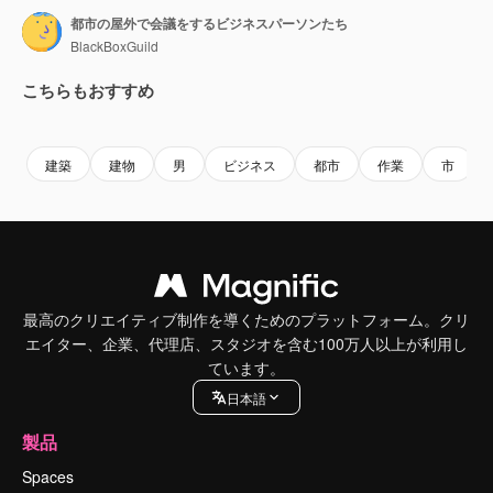
都市の屋外で会議をするビジネスパーソンたち
BlackBoxGuild
こちらもおすすめ
Premium
Premium
Premium
Premium
建築
建物
男
ビジネス
都市
作業
市
最高のクリエイティブ制作を導くためのプラットフォーム。クリ
エイター、企業、代理店、スタジオを含む100万人以上が利用し
ています。
日本語
製品
Spaces