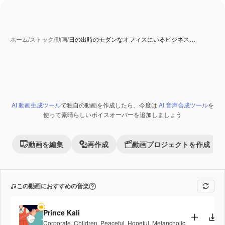
ホーム
/
ストック
/
動画
/
日の出時のモダンなオフィスにいるビジネス…
AI 生成コンテンツ
AI 動画生成ツール
で独自の動画を作成したら、今度は
AI 音声合成ツール
を
Premium
使って素晴らしいボイスオーバーを追加しましょう
動画を編集
再作成
動画プロジェクトを作成
この動画におすすめの音楽
Prince Kali
Corporate
,
Children
,
Peaceful
,
Hopeful
,
Melancholic