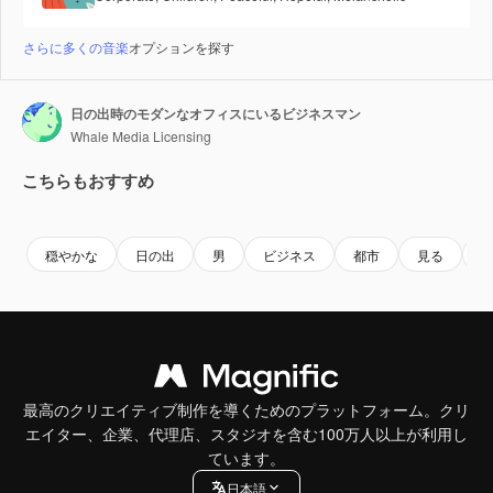
さらに多くの音楽
オプションを探す
日の出時のモダンなオフィスにいるビジネスマン
Whale Media Licensing
こちらもおすすめ
Premium
Premium
Premium
Premium
AIによっ
穏やかな
日の出
男
ビジネス
都市
見る
最高のクリエイティブ制作を導くためのプラットフォーム。クリ
エイター、企業、代理店、スタジオを含む100万人以上が利用し
ています。
日本語