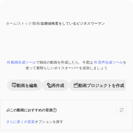
ホーム
/
ストック
/
動画
/
血糖値検査をしているビジネスウーマン
AI 動画生成ツール
で独自の動画を作成したら、今度は
AI 音声合成ツール
を
Premium
使って素晴らしいボイスオーバーを追加しましょう
動画を編集
再作成
動画プロジェクトを作成
この動画におすすめの音楽
さらに多くの音楽
オプションを探す