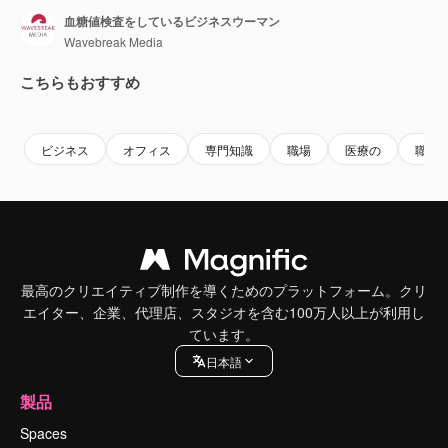
血糖値検査をしているビジネスウーマン
Wavebreak Media
こちらもおすすめ
Premium
Premium
AIによって生成されました。
Premium
Premium
ビジネス
オフィス
専門知識
職場
医療の
職業
最高のクリエイティブ制作を導くためのプラットフォーム。クリ
エイター、企業、代理店、スタジオを含む100万人以上が利用し
ています。
日本語
製品
Spaces