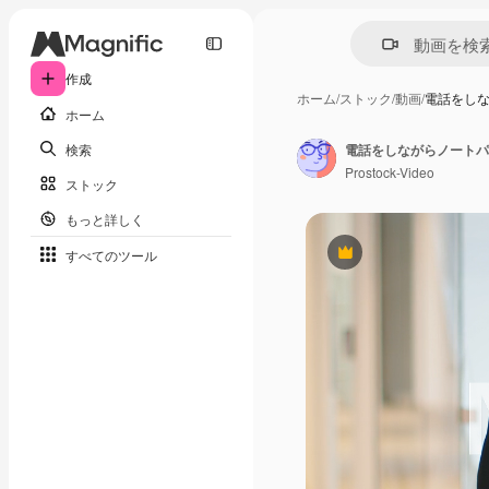
作成
ホーム
/
ストック
/
動画
/
電話をし
ホーム
検索
電話をしながらノートパ
Prostock-Video
ストック
もっと詳しく
すべてのツール
Premium