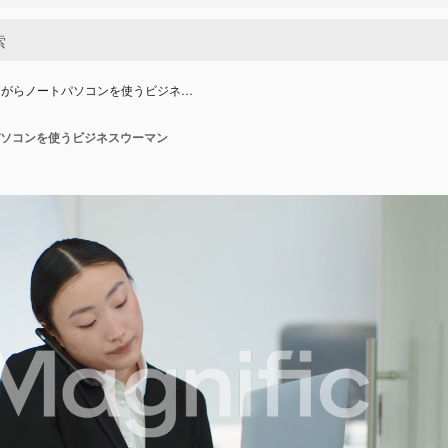
ながらノートパソコンを使うビジネ…
ソコンを使うビジネスウーマン