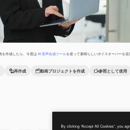
画を作成したら、今度は
AI 音声合成ツール
を使って素晴らしいボイスオーバーを追
再作成
動画プロジェクトを作成
参照として使用
Premium
Premium
AIによって生成されました。
By clicking “Accept All Cookies”, you agr