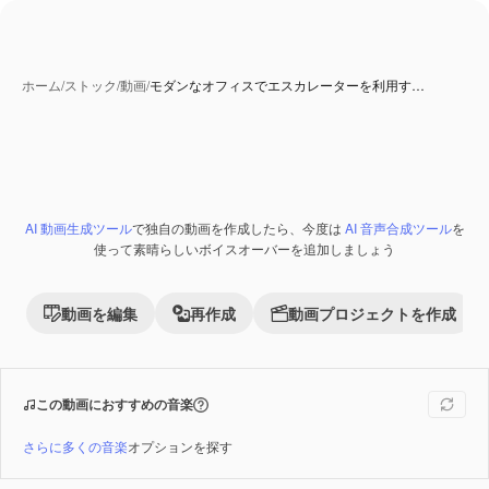
ホーム
/
ストック
/
動画
/
モダンなオフィスでエスカレーターを利用す…
AI 動画生成ツール
で独自の動画を作成したら、今度は
AI 音声合成ツール
を
Premium
使って素晴らしいボイスオーバーを追加しましょう
動画を編集
再作成
動画プロジェクトを作成
この動画におすすめの音楽
さらに多くの音楽
オプションを探す