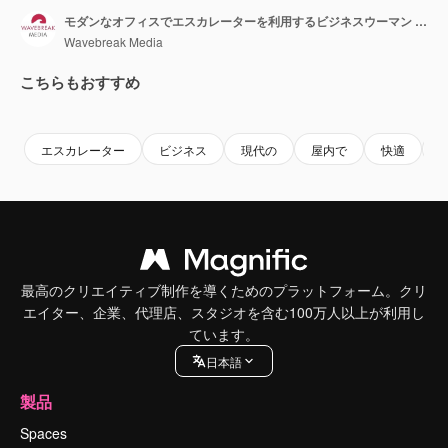
モダンなオフィスでエスカレーターを利用するビジネスウーマン 4K
Wavebreak Media
こちらもおすすめ
Premium
Premium
Premium
Premium
エスカレーター
ビジネス
現代の
屋内で
快適
最高のクリエイティブ制作を導くためのプラットフォーム。クリ
エイター、企業、代理店、スタジオを含む100万人以上が利用し
ています。
日本語
製品
Spaces